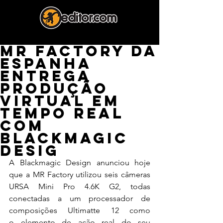
MR Factory da
Espanha
Entrega
Produção
Virtual em
Tempo Real
com
Blackmagic
Desig
A Blackmagic Design anunciou hoje 
que a MR Factory utilizou seis câmeras 
URSA Mini Pro 4.6K G2, todas 
conectadas a um processador de 
composições Ultimatte 12 como 
o elemento de ação real do seu 